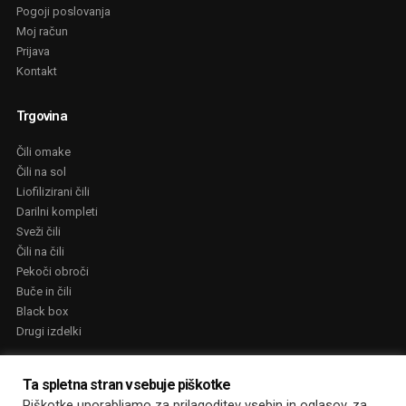
Pogoji poslovanja
Moj račun
Prijava
Kontakt
Trgovina
Čili omake
Čili na sol
Liofilizirani čili
Darilni kompleti
Sveži čili
Čili na čili
Pekoči obroči
Buče in čili
Black box
Drugi izdelki
NAGRADE
Ta spletna stran vsebuje piškotke
Piškotke uporabljamo za prilagoditev vsebin in oglasov, za