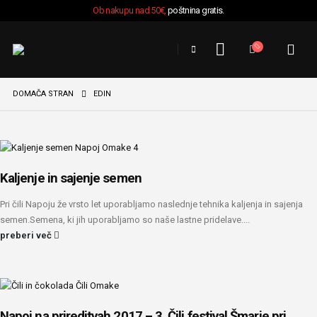
Ob nakupu nad 50€,
poštnina gratis.
DOMAČA STRAN
EDIN
Kaljenje in sajenje semen
Pri čili Napoju že vrsto let uporabljamo naslednje tehnika kaljenja in sajenja
semen.Semena, ki jih uporabljamo so naše lastne pridelave....
preberi več
Napoj na prireditvah 2017 – 3. Čili festival Šmarje pri