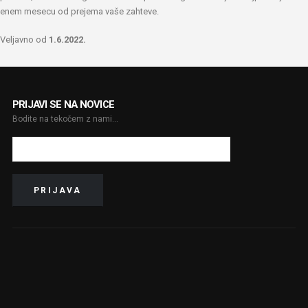
enem mesecu od prejema vaše zahteve.
Veljavno od
1.6.2022.
PRIJAVI SE NA NOVICE
Bodite na tekočem z nami...