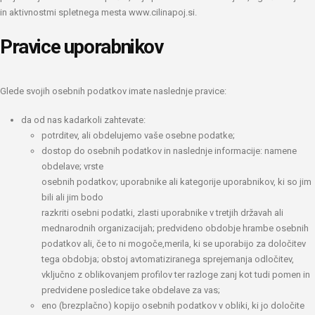
in aktivnostmi spletnega mesta www.cilinapoj.si.
Pravice uporabnikov
Glede svojih osebnih podatkov imate naslednje pravice:
da od nas kadarkoli zahtevate:
potrditev, ali obdelujemo vaše osebne podatke;
dostop do osebnih podatkov in naslednje informacije: namene
obdelave; vrste
osebnih podatkov; uporabnike ali kategorije uporabnikov, ki so jim
bili ali jim bodo
razkriti osebni podatki, zlasti uporabnike v tretjih državah ali
mednarodnih organizacijah; predvideno obdobje hrambe osebnih
podatkov ali, če to ni mogoče,merila, ki se uporabijo za določitev
tega obdobja; obstoj avtomatiziranega sprejemanja odločitev,
vključno z oblikovanjem profilov ter razloge zanj kot tudi pomen in
predvidene posledice take obdelave za vas;
eno (brezplačno) kopijo osebnih podatkov v obliki, ki jo določite