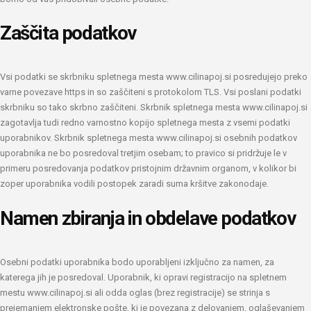
Zaščita podatkov
Vsi podatki se skrbniku spletnega mesta www.cilinapoj.si posredujejo preko
varne
povezave https in so zaščiteni s protokolom TLS. Vsi poslani podatki
skrbniku so tako
skrbno zaščiteni. Skrbnik spletnega mesta www.cilinapoj.si
zagotavlja tudi redno
varnostno kopijo spletnega mesta z vsemi podatki
uporabnikov.
Skrbnik spletnega mesta www.cilinapoj.si osebnih podatkov
uporabnika ne bo
posredoval tretjim osebam; to pravico si pridržuje le v
primeru posredovanja podatkov p
ristojnim državnim organom, v kolikor bi
zoper uporabnika vodili postopek zaradi suma
kršitve zakonodaje.
Namen zbiranja in obdelave podatkov
Osebni podatki uporabnika bodo uporabljeni izključno za namen, za
katerega jih je
posredoval.
Uporabnik, ki opravi registracijo na spletnem
mestu www.cilinapoj.si ali odda oglas (brez
registracije) se strinja s
prejemanjem elektronske pošte, ki je povezana z delovanjem,
oglaševanjem