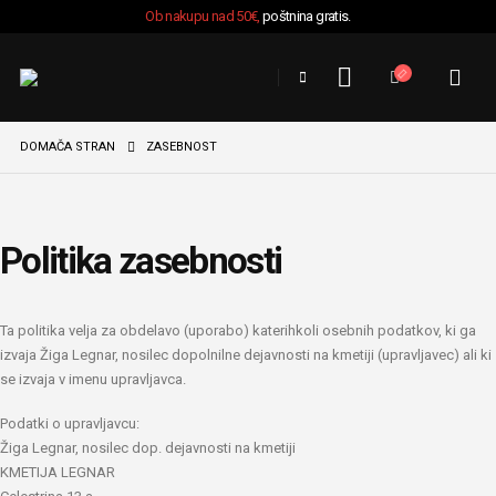
Ob nakupu nad 50€,
poštnina gratis.
DOMAČA STRAN
ZASEBNOST
Politika zasebnosti
Ta politika velja za obdelavo (uporabo) katerihkoli osebnih podatkov, ki ga
izvaja Žiga Legnar, nosilec dopolnilne dejavnosti na kmetiji (upravljavec) ali ki
se izvaja v imenu upravljavca.
Podatki o upravljavcu:
Žiga Legnar, nosilec dop. dejavnosti na kmetiji
KMETIJA LEGNAR