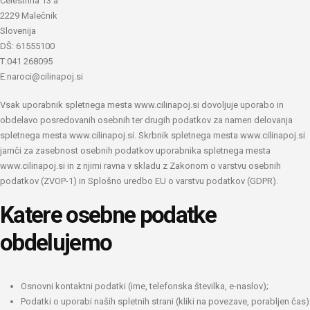
Celestrina 13 a
2229 Malečnik
Slovenija
DŠ: 61555100
T:041 268095
E:naroci@cilinapoj.si
Vsak uporabnik spletnega mesta www.cilinapoj.si dovoljuje uporabo in
obdelavo
posredovanih osebnih ter drugih podatkov za namen delovanja
spletnega mesta
www.cilinapoj.si.
Skrbnik spletnega mesta www.cilinapoj.si
jamči za zasebnost osebnih podatkov
uporabnika spletnega mesta
www.cilinapoj.si in z njimi ravna v skladu z Zakonom o
varstvu osebnih
podatkov (ZVOP-1) in Splošno uredbo EU o varstvu podatkov (GDPR).
Katere osebne podatke
obdelujemo
Osnovni kontaktni podatki (ime, telefonska številka, e-naslov);
Podatki o uporabi naših spletnih strani (kliki na povezave, porabljen čas)