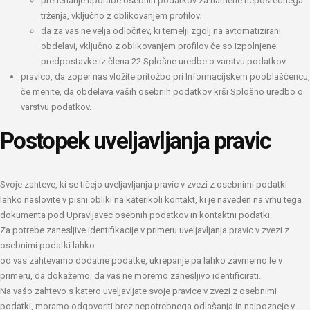
prenehanje uporabe osebnih podatkov za namene neposrednega
trženja, vključno z oblikovanjem profilov;
da za vas ne velja odločitev, ki temelji zgolj na avtomatizirani
obdelavi, vključno z oblikovanjem profilov če so izpolnjene
predpostavke iz člena 22 Splošne uredbe o varstvu podatkov.
pravico, da zoper nas vložite pritožbo pri Informacijskem pooblaščencu,
če menite, da obdelava vaših osebnih podatkov krši Splošno uredbo o
varstvu podatkov.
Postopek uveljavljanja pravic
Svoje zahteve, ki se tičejo uveljavljanja pravic v zvezi z osebnimi podatki
lahko naslovite v pisni obliki na katerikoli kontakt, ki je naveden na vrhu tega
dokumenta pod Upravljavec osebnih podatkov in kontaktni podatki.
Za potrebe zanesljive identifikacije v primeru uveljavljanja pravic v zvezi z
osebnimi podatki lahko
od vas zahtevamo dodatne podatke, ukrepanje pa lahko zavrnemo le v
primeru, da dokažemo, da vas ne moremo zanesljivo identificirati.
Na vašo zahtevo s katero uveljavljate svoje pravice v zvezi z osebnimi
podatki, moramo odgovoriti brez nepotrebnega odlašanja in najpozneje v