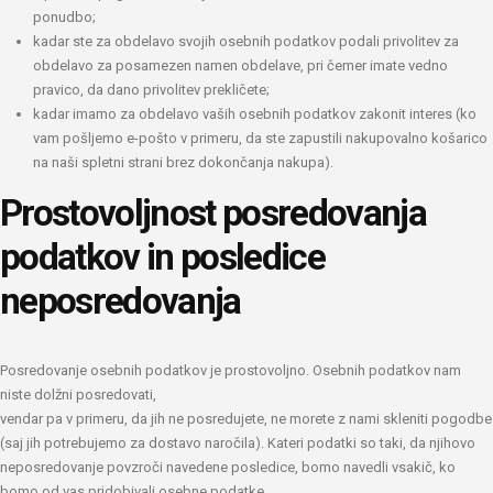
ponudbo;
kadar ste za obdelavo svojih osebnih podatkov podali privolitev za
obdelavo za posamezen namen obdelave, pri čemer imate vedno
pravico, da dano privolitev prekličete;
kadar imamo za obdelavo vaših osebnih podatkov zakonit interes (ko
vam pošljemo e-pošto v primeru, da ste zapustili nakupovalno košarico
na naši spletni strani brez dokončanja nakupa).
Prostovoljnost posredovanja
podatkov in posledice
neposredovanja
Posredovanje osebnih podatkov je prostovoljno. Osebnih podatkov nam
niste dolžni posredovati,
vendar pa v primeru, da jih ne posredujete, ne morete z nami skleniti pogodbe
(saj jih potrebujemo za dostavo naročila). Kateri podatki so taki, da njihovo
neposredovanje povzroči navedene posledice, bomo navedli vsakič, ko
bomo od vas pridobivali osebne podatke.