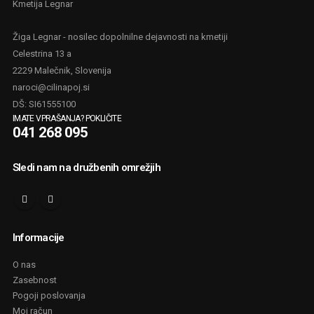
Kmetija Legnar
Žiga Legnar - nosilec dopolnilne dejavnosti na kmetiji
Celestrina 13 a
2229 Malečnik, Slovenija
naroci@cilinapoj.si
DŠ: SI61555100
IMATE VPRAŠANJA? POKLIČITE
041 268 095
Sledi nam na družbenih omrežjih
Informacije
O nas
Zasebnost
Pogoji poslovanja
Moj račun