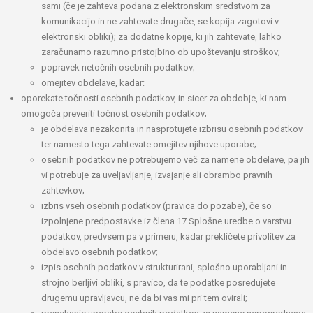
sami (če je zahteva podana z elektronskim sredstvom za
komunikacijo in ne zahtevate drugače, se kopija zagotovi v
elektronski obliki); za dodatne kopije, ki jih zahtevate, lahko
zaračunamo razumno pristojbino ob upoštevanju stroškov;
popravek netočnih osebnih podatkov;
omejitev obdelave, kadar:
oporekate točnosti osebnih podatkov, in sicer za obdobje, ki nam
omogoča preveriti točnost osebnih podatkov;
je obdelava nezakonita in nasprotujete izbrisu osebnih podatkov
ter namesto tega zahtevate omejitev njihove uporabe;
osebnih podatkov ne potrebujemo več za namene obdelave, pa jih
vi potrebuje za uveljavljanje, izvajanje ali obrambo pravnih
zahtevkov;
izbris vseh osebnih podatkov (pravica do pozabe), če so
izpolnjene predpostavke iz člena 17 Splošne uredbe o varstvu
podatkov, predvsem pa v primeru, kadar prekličete privolitev za
obdelavo osebnih podatkov;
izpis osebnih podatkov v strukturirani, splošno uporabljani in
strojno berljivi obliki, s pravico, da te podatke posredujete
drugemu upravljavcu, ne da bi vas mi pri tem ovirali;