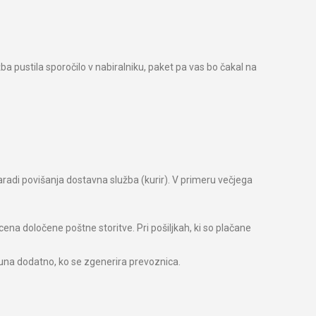
žba pustila sporočilo v nabiralniku, paket pa vas bo čakal na
aradi povišanja dostavna služba (kurir). V primeru večjega
ena določene poštne storitve. Pri pošiljkah, ki so plačane
čuna dodatno, ko se zgenerira prevoznica.