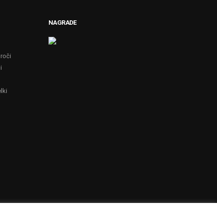
NAGRADE
roči
i
x
lki