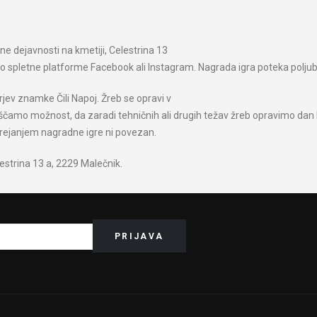
ne dejavnosti na kmetiji, Celestrina 13
eko spletne platforme Facebook ali Instagram. Nagrada igra poteka polju
ev znamke Čili Napoj. Žreb se opravi v
ščamo možnost, da zaradi tehničnih ali drugih težav žreb opravimo dan 
irejanjem nagradne igre ni povezan.
estrina 13 a, 2229 Malečnik.