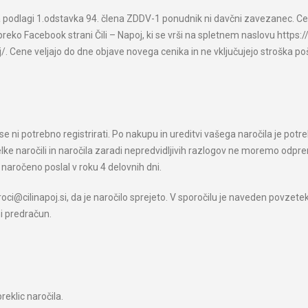
 podlagi 1.odstavka 94. člena ZDDV-1 ponudnik ni davčni zavezanec. Cene
p preko Facebook strani Čili – Napoj, ki se vrši na spletnem naslovu http
 Cene veljajo do dne objave novega cenika in ne vključujejo stroška po
i se ni potrebno registrirati. Po nakupu in ureditvi vašega naročila je po
delke naročili in naročila zaradi nepredvidljivih razlogov ne moremo o
naročeno poslal v roku 4 delovnih dni.
ci@cilinapoj.si, da je naročilo sprejeto. V sporočilu je naveden povzete
i predračun.
reklic naročila.