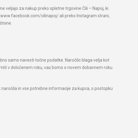
 veljajo za nakup preko spletne trgovine Čili – Napoj, ki
s://www.facebook.com/cilinapoj/ ali preko Instagram strani,
štnine.
trebno samo navesti točne podatke. Naročilo blaga velja kot
dpremiti v določenem roku, vas bomo o novem dobavnem roku
k naročila in vse potrebne informacije za kupca, o postopku