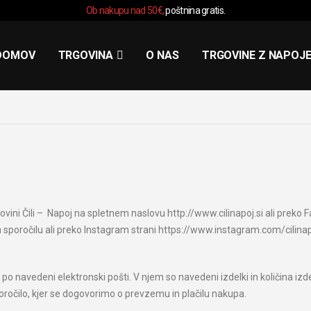
Ob nakupu nad 50€,
poštnina gratis.
DOMOV
TRGOVINA
O NAS
TRGOVINE Z NAPOJ
trgovini Čili – Napoj na spletnem naslovu http://www.cilinapoj.si ali preko
oročilu ali preko Instagram strani https://www.instagram.com/cilinapoj
po navedeni elektronski pošti. V njem so navedeni izdelki in količina izde
očilo, kjer se dogovorimo o prevzemu in plačilu nakupa.