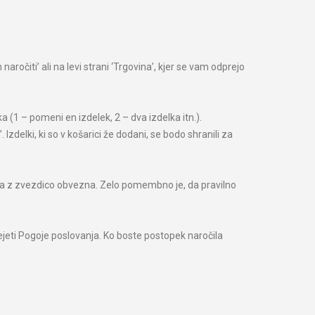
aročiti’ ali na levi strani ‘Trgovina’, kjer se vam odprejo
a (1 – pomeni en izdelek, 2 – dva izdelka itn.).
Izdelki, ki so v košarici že dodani, se bodo shranili za
polja z zvezdico obvezna. Zelo pomembno je, da pravilno
prejeti Pogoje poslovanja. Ko boste postopek naročila