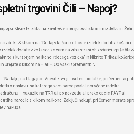
letni trgovini Čili – Napoj?
napoj.si. Kliknete lahko na zavihek v meniju pod izbranim izdelkom ‘Želim n
 izdelki. S klikom na ‘ Dodaj v košarico’, boste izdelek dodali v košarico.
o izdelek dodate v košarico se vam na vrhu strani ob košarici izpiše števk
te s kurzorjem na ikono ‘rdečega vozička’ in kliknite ‘Prikaži košarico’. 
 jih urejate s klikom na – ali +. Ob vsaki spremembi v
ono ‘ Nadaljuj na blagajno’. Vnesite svoje osebne podatke, pri čemer so 
atki o naslovu, na katerega vam bomo poslali naročene izdelke.
predračunu – nakazilo na TRR ali po povzetju ali preko opcije PAYPal.
 potrdite naročilo s klikom na ikono ‘Zaključi nakup’, pri čemer morate s
ditev nakupa.