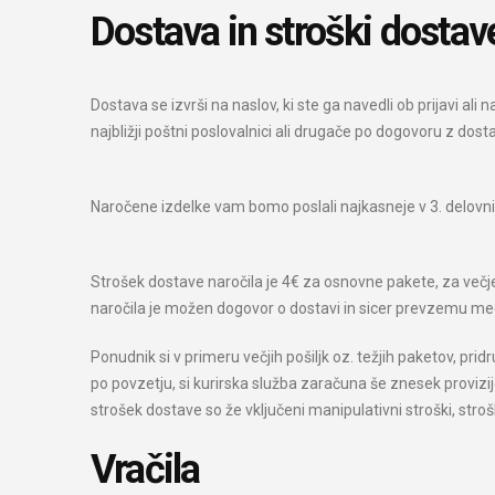
Dostava in stroški dostav
Dostava se izvrši na naslov, ki ste ga navedli ob prijavi al
najbližji poštni poslovalnici ali drugače po dogovoru z dost
Naročene izdelke vam bomo poslali najkasneje v 3. delovni
Strošek dostave naročila je 4€ za osnovne pakete, za večje
naročila je možen dogovor o dostavi in sicer prevzemu m
Ponudnik si v primeru večjih pošiljk oz. težjih paketov, pr
po povzetju, si kurirska služba zaračuna še znesek provizij
strošek dostave so že vključeni manipulativni stroški, str
Vračila