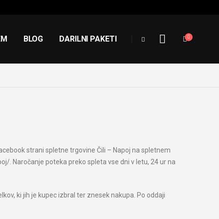
EM
BLOG
DARILNI PAKETI
 Facebook strani spletne trgovine Čili – Napoj na spletnem
/. Naročanje poteka preko spleta vse dni v letu, 24 ur na
lkov, ki jih je kupec izbral ter znesek nakupa. Po oddaji