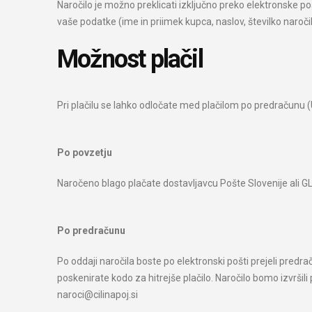
Naročilo je možno preklicati izključno preko elektronske poš
vaše podatke (ime in priimek kupca, naslov, številko naročil
Možnost plačil
Pri plačilu se lahko odločate med plačilom po predračunu (
Po povzetju
Naročeno blago plačate dostavljavcu Pošte Slovenije ali 
Po predračunu
Po oddaji naročila boste po elektronski pošti prejeli predr
poskenirate kodo za hitrejše plačilo. Naročilo bomo izvršil
naroci@cilinapoj.si