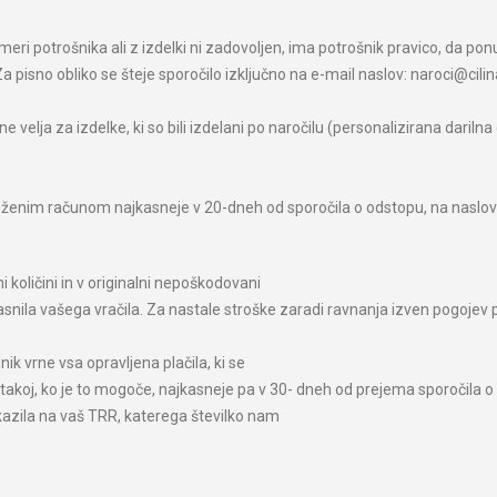
meri potrošnika ali z izdelki ni zadovoljen, ima potrošnik pravico, da p
 pisno obliko se šteje sporočilo izključno na e-mail naslov: naroci@cilin
 velja za izdelke, ki so bili izdelani po naročilu (personalizirana dariln
riloženim računom najkasneje v 20-dneh od sporočila o odstopu, na naslo
količini in v originalni nepoškodovani
jasnila vašega vračila. Za nastale stroške zaradi ravnanja izven pogoje
k vrne vsa opravljena plačila, ki se
takoj, ko je to mogoče, najkasneje pa v 30- dneh od prejema sporočila o 
kazila na vaš TRR, katerega številko nam