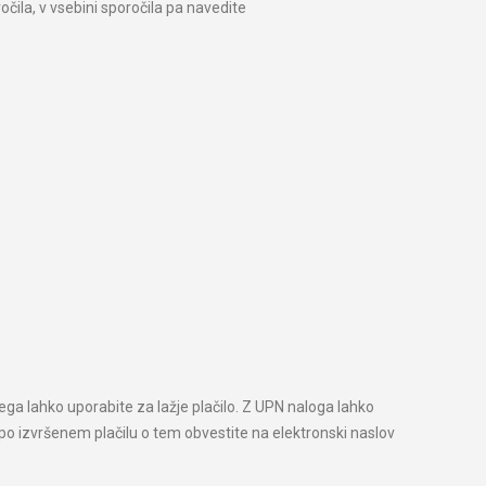
očila, v vsebini sporočila pa navedite
ega lahko uporabite za lažje plačilo. Z UPN naloga lahko
o po izvršenem plačilu o tem obvestite na elektronski naslov