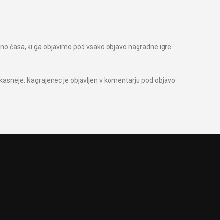
bno časa, ki ga objavimo pod vsako objavo nagradne igre.
kasneje. Nagrajenec je objavljen v komentarju pod objavo