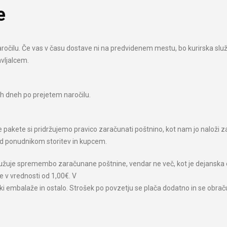
e
i naročilu. Če vas v času dostave ni na predvidenem mestu, bo kurirska slu
avljalcem.
h dneh po prejetem naročilu.
 pakete si pridržujemo pravico zaračunati poštnino, kot nam jo naloži z
ed ponudnikom storitev in kupcem.
idružuje spremembo zaračunane poštnine, vendar ne več, kot je dejanska c
e v vrednosti od 1,00€. V
oški embalaže in ostalo. Strošek po povzetju se plača dodatno in se obra