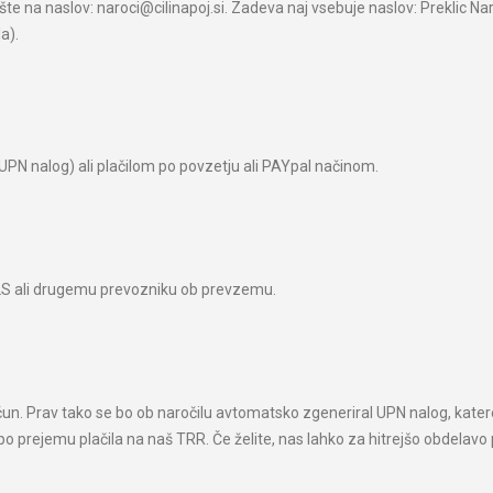
te na naslov: naroci@cilinapoj.si. Zadeva naj vsebuje naslov: Preklic Nar
a).
UPN nalog) ali plačilom po povzetju ali PAYpal načinom.
GLS ali drugemu prevozniku ob prevzemu.
ačun. Prav tako se bo ob naročilu avtomatsko zgeneriral UPN nalog, kater
i po prejemu plačila na naš TRR. Če želite, nas lahko za hitrejšo obdelav