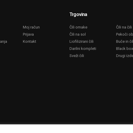
Trgovina
Moj račun
Čili omake
Čili na čili
Prijava
Čili na sol
Pekoči ob
anja
Kontakt
Liofilizirani čili
Buče in čil
Darilni kompleti
Black bo
Sveži čili
Drugi izde