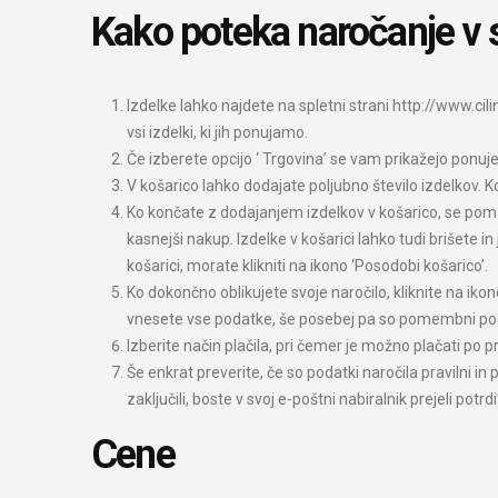
Kako poteka naročanje v sp
Izdelke lahko najdete na spletni strani http://www.cili
vsi izdelki, ki jih ponujamo.
Če izberete opcijo ‘ Trgovina’ se vam prikažejo ponujeni
V košarico lahko dodajate poljubno število izdelkov. K
Ko končate z dodajanjem izdelkov v košarico, se pomakni
kasnejši nakup. Izdelke v košarici lahko tudi brišete in
košarici, morate klikniti na ikono ‘Posodobi košarico’.
Ko dokončno oblikujete svoje naročilo, kliknite na ik
vnesete vse podatke, še posebej pa so pomembni pod
Izberite način plačila, pri čemer je možno plačati po 
Še enkrat preverite, če so podatki naročila pravilni in
zaključili, boste v svoj e-poštni nabiralnik prejeli potr
Cene