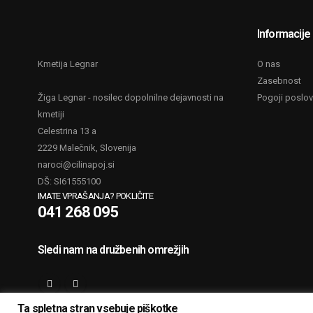
Informacije
Kmetija Legnar
O nas
Zasebnost
Žiga Legnar - nosilec dopolnilne dejavnosti na
Pogoji poslov
kmetiji
Celestrina 13 a
2229 Malečnik, Slovenija
naroci@cilinapoj.si
DŠ: SI61555100
IMATE VPRAŠANJA? POKLIČITE
041 268 095
Sledi nam na družbenih omrežjih
Ta spletna stran vsebuje piškotke