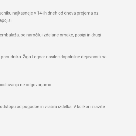
onudniku najkasneje v 14-ih dneh od dneva prejema oz.
apoj.si
a embalaža, po naročilu izdelane omake, posipi in drugi
v ponudnika: Žiga Legnar nosilec dopolnilne dejavnosti na
v poslovanja ne odgovarjamo.
odstopu od pogodbe in vračila izdelka. V kolikor izrazite