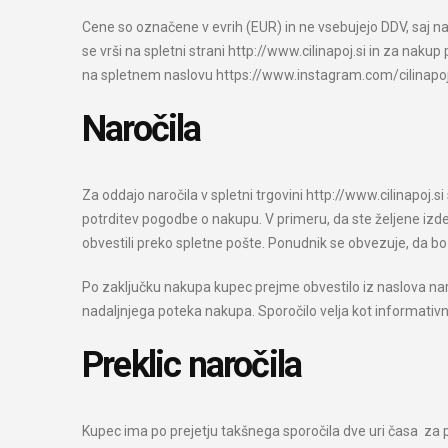
Cene so označene v evrih (EUR) in ne vsebujejo DDV, saj na
se vrši na spletni strani http://www.cilinapoj.si in za naku
na spletnem naslovu https://www.instagram.com/cilinapoj/.
Naročila
Za oddajo naročila v spletni trgovini http://www.cilinapoj.s
potrditev pogodbe o nakupu. V primeru, da ste željene iz
obvestili preko spletne pošte. Ponudnik se obvezuje, da bo 
Po zaključku nakupa kupec prejme obvestilo iz naslova naro
nadaljnjega poteka nakupa. Sporočilo velja kot informativn
Preklic naročila
Kupec ima po prejetju takšnega sporočila dve uri časa za p