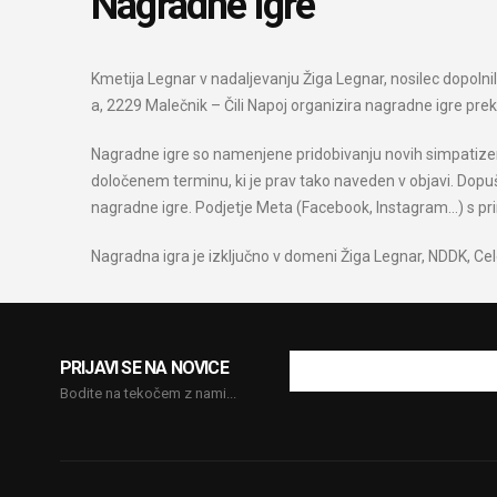
Nagradne igre
Kmetija Legnar v nadaljevanju Žiga Legnar, nosilec dopolnil
a, 2229 Malečnik – Čili Napoj organizira nagradne igre pr
Nagradne igre so namenjene pridobivanju novih simpatizerj
določenem terminu, ki je prav tako naveden v objavi. Dopu
nagradne igre. Podjetje Meta (Facebook, Instagram…) s pr
Nagradna igra je izključno v domeni Žiga Legnar, NDDK, Cel
PRIJAVI SE NA NOVICE
Bodite na tekočem z nami...