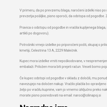
V primeru, da po prevzemu blaga, naročeni izdelki niso po 
prevzetja pošiljke, pisno sporoči, da odstopa od pogodbe. Za
Pravica o odstopu od pogodbe in vračila kupljenega blaga, ne
artikli po dogovoru).
Potrošniki vrnejo izdelke po priporočeni pošti, skupaj s p
kmetiji, Celestrina 13 A, 2229 Malečnik.
Kupec mora izdelke vrniti nepoškodovane, v nespremenjeni 
embalaži. Priložen mora biti prejeti račun. Veseli bomo po
Če kupec odstopi od pogodbe v skladu z določili, mu ponudni
navezujejo na določen nakup. Vračilo plačila bo opravljeno 
željo po vračilu kupnine, vam jo vrnemo izključno preko na
morate pisno posredovati na email: naroci@cilinapoj.si