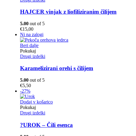
HAJCER vinjak z liofiliziranim čilijem
5.00
out of 5
€
15,00
Ni na zalogi
Beri dalje
Pokukaj
Drugi izdelki
Karamelizirani orehi s čilijem
5.00
out of 5
€
5,50
-27%
Dodaj v košarico
Pokukaj
Drugi izdelki
?UROK – Čili esenca