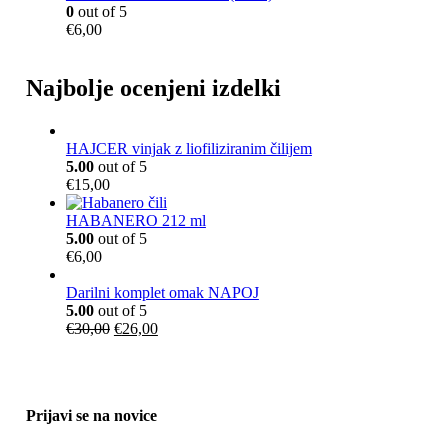
0
out of 5
,
a
.
8
€
6,00
5
:
,
0
€
5
.
9
0
Najbolje ocenjeni izdelki
,
.
5
0
.
HAJCER vinjak z liofiliziranim čilijem
5.00
out of 5
€
15,00
HABANERO 212 ml
5.00
out of 5
€
6,00
Darilni komplet omak NAPOJ
5.00
out of 5
I
T
€
30,00
€
26,00
z
r
v
e
i
n
r
u
Prijavi se na novice
n
t
a
n