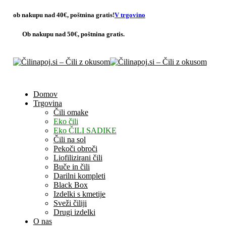
ob nakupu nad 40€,
poštnina gratis
!
V trgovino
Ob nakupu nad 50€,
poštnina gratis.
Domov
Trgovina
Čili omake
Eko čili
Eko ČILI SADIKE
Čili na sol
Pekoči obroči
Liofilizirani čili
Buče in čili
Darilni kompleti
Black Box
Izdelki s kmetije
Sveži čiliji
Drugi izdelki
O nas