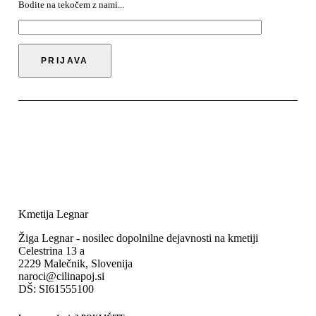
c
a
Bodite na tekočem z nami...
e
c
n
e
a
n
j
a
e
j
b
e
i
:
l
€
a
2
:
6
€
,
3
0
0
0
,
.
0
0
Kmetija Legnar
.
Žiga Legnar - nosilec dopolnilne dejavnosti na kmetiji
Celestrina 13 a
2229 Malečnik, Slovenija
naroci@cilinapoj.si
DŠ: SI61555100