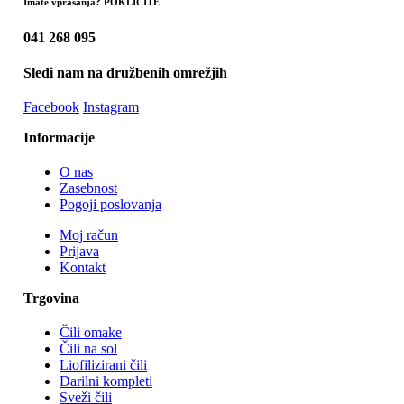
Imate vprašanja? POKLIČITE
041 268 095
Sledi nam na družbenih omrežjih
Facebook
Instagram
Informacije
O nas
Zasebnost
Pogoji poslovanja
Moj račun
Prijava
Kontakt
Trgovina
Čili omake
Čili na sol
Liofilizirani čili
Darilni kompleti
Sveži čili