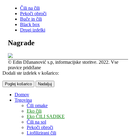
Čili na čili
Pekoči obroči
Buče in čili
Black box
Drugi izdelki
Nagrade
© Edin Džananović s.p, informacijske storitve. 2022. Vse
pravice pridržane
Dodali ste izdelek v košarico:
Poglej košarico
Nadaljuj
Domov
Trgovina
Čili omake
Eko čili
Eko ČILI SADIKE
Čili na sol
Pekoči obroči
Liofilizirani čili