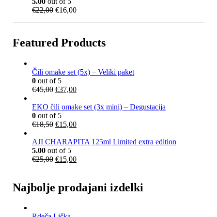
5.00
out of 5
Izvirna
Trenutna
€
22,00
€
16,00
cena
cena
je
je:
bila:
€16,00.
Featured Products
€22,00.
Čili omake set (5x) – Veliki paket
0
out of 5
I
T
€
45,00
€
37,00
z
r
v
e
EKO čili omake set (3x mini) – Degustacija
i
n
0
out of 5
r
I
u
T
€
18,50
€
15,00
n
z
t
r
a
v
n
e
AJI CHARAPITA 125ml Limited extra edition
c
i
a
n
5.00
out of 5
e
r
I
c
u
T
€
25,00
€
15,00
n
n
z
e
t
r
a
a
v
n
n
e
j
c
i
a
a
n
Najbolje prodajani izdelki
e
e
r
j
c
u
b
n
n
e
e
t
i
a
a
:
n
n
Rdeča Lička