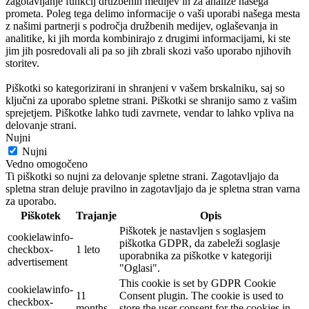
zagotavljanje funkcij družbenih medijev in za analize našega
prometa. Poleg tega delimo informacije o vaši uporabi našega mesta
z našimi partnerji s področja družbenih medijev, oglaševanja in
analitike, ki jih morda kombinirajo z drugimi informacijami, ki ste
jim jih posredovali ali pa so jih zbrali skozi vašo uporabo njihovih
storitev.
Piškotki so kategorizirani in shranjeni v vašem brskalniku, saj so
ključni za uporabo spletne strani. Piškotki se shranijo samo z vašim
sprejetjem. Piškotke lahko tudi zavrnete, vendar to lahko vpliva na
delovanje strani.
Nujni
Nujni
Vedno omogočeno
Ti piškotki so nujni za delovanje spletne strani. Zagotavljajo da
spletna stran deluje pravilno in zagotavljajo da je spletna stran varna
za uporabo.
Piškotek
Trajanje
Opis
Piškotek je nastavljen s soglasjem
cookielawinfo-
piškotka GDPR, da zabeleži soglasje
checkbox-
1 leto
uporabnika za piškotke v kategoriji
advertisement
"Oglasi".
This cookie is set by GDPR Cookie
cookielawinfo-
11
Consent plugin. The cookie is used to
checkbox-
months
store the user consent for the cookies in