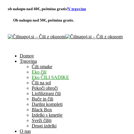
ob nakupu nad 40€,
poštnina gratis
!
V trgovino
Ob nakupu nad 50€,
poštnina gratis.
Domov
Trgovina
Čili omake
Eko čili
Eko ČILI SADIKE
Čili na sol
Pekoči obroči
Liofilizirani čili
Buče in čili
Darilni kompleti
Black Box
Izdelki s kmetije
Sveži čiliji
Drugi izdelki
O nas