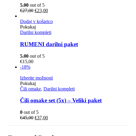
5.00
out of 5
Izvirna
Trenutna
€
27,00
€
23,00
cena
cena
je
je:
Dodaj v košarico
bila:
€23,00.
Pokukaj
€27,00.
Darilni kompleti
RUMENI darilni paket
5.00
out of 5
€
15,00
-18%
Izberite možnosti
Pokukaj
Čili omake
,
Darilni kompleti
Čili omake set (5x) – Veliki paket
0
out of 5
Izvirna
Trenutna
€
45,00
€
37,00
cena
cena
je
je:
bila:
€37,00.