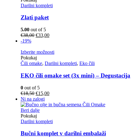
Darilni kompleti
Zlati paket
5.00
out of 5
Izvirna
Trenutna
€
38,00
€
33,00
cena
cena
-19%
je
je:
bila:
€33,00.
Izberite možnosti
€38,00.
Pokukaj
Čili omake
,
Darilni kompleti
,
Eko čili
EKO čili omake set (3x mini) – Degustacija
0
out of 5
Izvirna
Trenutna
€
18,50
€
15,00
cena
cena
Ni na zalogi
je
je:
bila:
€15,00.
Beri dalje
€18,50.
Pokukaj
Darilni kompleti
Bučni komplet v darilni embalaži