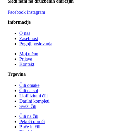
Sledi nam na družbenih omrežjih
Facebook
Instagram
Informacije
O nas
Zasebnost
Pogoji poslovanja
Moj račun
Prijava
Kontakt
Trgovina
Čili omake
Čili na sol
Liofilizirani čili
Darilni kompleti
Sveži čili
Čili na čili
Pekoči obroči
Buče in čili