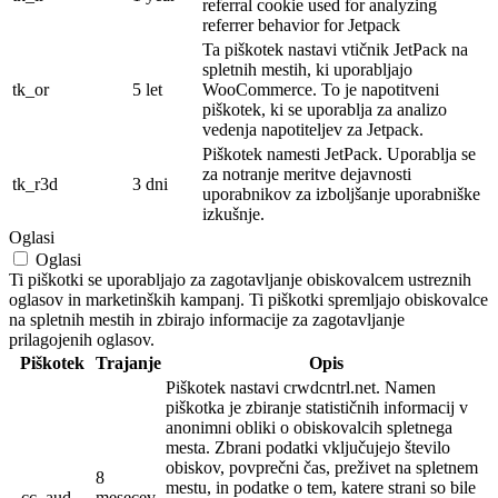
referral cookie used for analyzing
referrer behavior for Jetpack
Ta piškotek nastavi vtičnik JetPack na
spletnih mestih, ki uporabljajo
tk_or
5 let
WooCommerce. To je napotitveni
piškotek, ki se uporablja za analizo
vedenja napotiteljev za Jetpack.
Piškotek namesti JetPack. Uporablja se
za notranje meritve dejavnosti
tk_r3d
3 dni
uporabnikov za izboljšanje uporabniške
izkušnje.
Oglasi
Oglasi
Ti piškotki se uporabljajo za zagotavljanje obiskovalcem ustreznih
oglasov in marketinških kampanj. Ti piškotki spremljajo obiskovalce
na spletnih mestih in zbirajo informacije za zagotavljanje
prilagojenih oglasov.
Piškotek
Trajanje
Opis
Piškotek nastavi crwdcntrl.net. Namen
piškotka je zbiranje statističnih informacij v
anonimni obliki o obiskovalcih spletnega
mesta. Zbrani podatki vključujejo število
obiskov, povprečni čas, preživet na spletnem
8
mestu, in podatke o tem, katere strani so bile
_cc_aud
mesecev