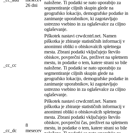
naložene. Ti podatki se nato uporabijo za
26 dni
segmentiranje ciljnih skupin glede na
geografsko lokacijo, demografske podatke in
zanimanje uporabnikov, ki zagotavljajo
ustrezno vsebino in za oglaševalce za ciljno
oglaševanje.
Piškotek nastavi crwdcntrl.net. Namen
piškotka je zbiranje statističnih informacij v
anonimni obliki o obiskovalcih spletnega
mesta. Zbrani podatki vključujejo število
obiskov, povprečni čas, preživet na spletnem
mestu, in podatke o tem, katere strani so bile
_cc_cc
naložene. Ti podatki se nato uporabijo za
segmentiranje ciljnih skupin glede na
geografsko lokacijo, demografske podatke in
zanimanje uporabnikov, ki zagotavljajo
ustrezno vsebino in za oglaševalce za ciljno
oglaševanje.
Piškotek nastavi crwdcntrl.net. Namen
piškotka je zbiranje statističnih informacij v
anonimni obliki o obiskovalcih spletnega
mesta. Zbrani podatki vključujejo število
obiskov, povprečni čas, preživet na spletnem
8
mestu, in podatke o tem, katere strani so bile
_cc_dc
mesecev