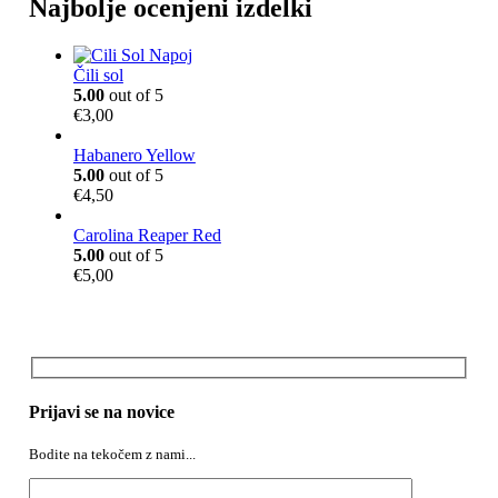
Najbolje ocenjeni izdelki
,
.
5
0
.
Čili sol
5.00
out of 5
€
3,00
Habanero Yellow
5.00
out of 5
€
4,50
Carolina Reaper Red
5.00
out of 5
€
5,00
Prijavi se na novice
Bodite na tekočem z nami...