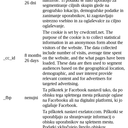
naložene. Ti podatki se nato uporabijo za
26 dni
segmentiranje ciljnih skupin glede na
geografsko lokacijo, demografske podatke in
zanimanje uporabnikov, ki zagotavljajo
ustrezno vsebino in za oglaševalce za ciljno
oglaševanje.
The cookie is set by crwdcntrl.net. The
purpose of the cookie is to collect statistical
information in an anonymous form about the
visitors of the website. The data collected
include number of visits, average time spent
8 months
_cc_id
on the website, and the what pages have been
26 days
loaded. These data are then used to segment
audiences based on the geographical location,
demographic, and user interest provide
relevant content and for advertisers for
targeted advertising.
Ta piškotek je Facebook nastavil tako, da po
obisku tega spletnega mesta prikazuje oglase
_fbp
nenujni
na Facebooku ali na digitalni platformi, ki jo
oglašuje Facebook.
Ta piškotek nastavi exelator.com. Piškotki se
uporabljajo za shranjevanje informacij o
obisku uporabnikov na spletnem mestu.
Podatki vključujejo število obiskov,