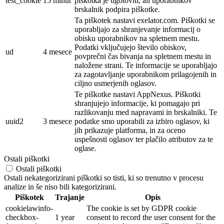
test_cookie
15 minut
piškotka je ugotoviti, ali uporabnikov
brskalnik podpira piškotke.
Ta piškotek nastavi exelator.com. Piškotki se
uporabljajo za shranjevanje informacij o
obisku uporabnikov na spletnem mestu.
Podatki vključujejo število obiskov,
ud
4 mesece
povprečni čas bivanja na spletnem mestu in
naložene strani. Te informacije se uporabljajo
za zagotavljanje uporabnikom prilagojenih in
ciljno usmerjenih oglasov.
Te piškotke nastavi AppNexus. Piškotki
shranjujejo informacije, ki pomagajo pri
razlikovanju med napravami in brskalniki. Te
uuid2
3 mesece
podatke smo uporabili za izbiro oglasov, ki
jih prikazuje platforma, in za oceno
uspešnosti oglasov ter plačilo atributov za te
oglase.
Ostali piškotki
Ostali piškotki
Ostali nekategorizirani piškotki so tisti, ki so trenutno v procesu
analize in še niso bili kategorizirani.
Piškotek
Trajanje
Opis
cookielawinfo-
The cookie is set by GDPR cookie
checkbox-
1 year
consent to record the user consent for the