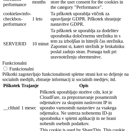
months
store the user consent for the cookies in
performance
the category "Performance".
cookielawinfo-
Ta piškotek uporablja vtičnik za
checkbox-
1 leto
upravljanje GDPR. Piškotek shranjuje
performance
nastavitve GDPR.
Ta piškotek se uporablja za dodelitev
uporabnika določenemu strežniku in s
tem za izboljšan in hitrejši čas strežnika.
SERVERID
10 minut
Zapomni si, kateri strežnik je brskalniku
poslal zadnjo stran. Pomaga tudi pri
uravnoteženju obremenitve.
Funkcionalni
Funkcionalni
Piškotki zagotavljajo funkcionalnosti spletne strani kot so deljenje na
socialnih medijih, zbiranje informacij iz socialnih medijev, itd.
Piškotek
Trajanje
Opis
Piškotek uporabljajo storitve cdn, kot je
CloudFare, za prepoznavanje posameznih
odjemalcev za skupnim naslovom IP in
__cfduid
1 mesec
uporabo varnostnih nastavitev za vsakega
odjemalca. Ne ustreza nobenemu ID-ju
uporabnika v spletni aplikaciji in ne hrani
nobenih osebnih podatkov.
This cookie is used by ShareThis. This cookie