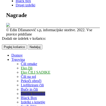
Black box
Drugi izdelki
Nagrade
© Edin Džananović s.p, informacijske storitve. 2022. Vse
pravice pridržane
Dodali ste izdelek v košarico:
Poglej košarico
Nadaljuj
Domov
Trgovina
Čili omake
Eko čili
Eko ČILI SADIKE
Čili na sol
Pekoči obroči
Liofilizirani čili
Buče in čili
Darilni kompleti
Black Box
Izdelki s kmetije