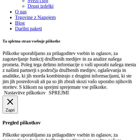
Sveži čiliji
Drugi izdelki
O nas
Trgovine z Napojem
Blog
Darilni paketi
Ta spletna stran vsebuje piškotke
Piškotke uporabljamo za prilagoditev vsebin in oglasov, za
zagotavljanje funkcij družbenih medijev in za analize našega
prometa. Poleg tega delimo informacije o vaši uporabi našega mesta
z našimi partnerji s področja družbenih medijev, oglaševanja in
analitike, ki jih morda kombinirajo z drugimi informacijami, ki ste
jim jih posredovali ali pa so jih zbrali skozi vašo uporabo njihovih
storitev. S klikom na sprejmi sprejemate vse piškotke.
Nastavitve piškotkov
SPREJMI
Zapri
Pregled piškotkov
Piškotke uporabljamo za prilagoditev vsebin in oglasov, za