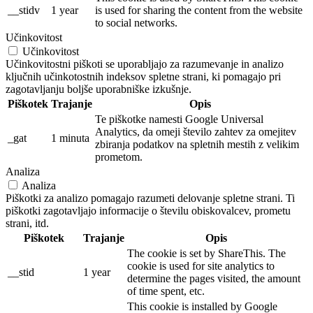
__stidv
1 year
is used for sharing the content from the website
to social networks.
Učinkovitost
Učinkovitost
Učinkovitostni piškoti se uporabljajo za razumevanje in analizo
ključnih učinkotostnih indeksov spletne strani, ki pomagajo pri
zagotavljanju boljše uporabniške izkušnje.
Piškotek
Trajanje
Opis
Te piškotke namesti Google Universal
Analytics, da omeji število zahtev za omejitev
_gat
1 minuta
zbiranja podatkov na spletnih mestih z velikim
prometom.
Analiza
Analiza
Piškotki za analizo pomagajo razumeti delovanje spletne strani. Ti
piškotki zagotavljajo informacije o številu obiskovalcev, prometu
strani, itd.
Piškotek
Trajanje
Opis
The cookie is set by ShareThis. The
cookie is used for site analytics to
__stid
1 year
determine the pages visited, the amount
of time spent, etc.
This cookie is installed by Google