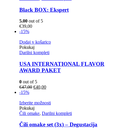
Black BOX: Ekspert
5.00
out of 5
€
39,00
-15%
Dodaj v košarico
Pokukaj
Darilni kompleti
USA INTERNATIONAL FLAVOR
AWARD PAKET
0
out of 5
Izvirna
Trenutna
€
47,00
€
40,00
cena
cena
-15%
je
je:
bila:
€40,00.
Izberite možnosti
€47,00.
Pokukaj
Čili omake
,
Darilni kompleti
Čili omake set (3x) – Degustacija