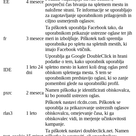
EE
4 mesece
povprečni čas bivanja na spletnem mestu in
naložene strani. Te informacije se uporabljajo
za zagotavljanje uporabnikom prilagojenih in
ciljno usmerjenih oglasov.
Ta piškotek uporablja Facebook tako, da
uporabnikom prikazuje ustrezne oglase ter jih
fr
3 mesece
meri in izboljšuje. Piškotek tudi spremlja
uporabnika po spletu na spletnih mestih, ki
imajo Facebook vtičnik.
Uporablja ga Google DoubleClick in hrani
podatke o tem, kako uporabnik uporablja
1 leto 24
spletno mesto in kateri koli drug oglas pred
IDE
dni
obiskom spletnega mesta. S tem se
uporabnikom predstavijo oglasi, ki so zanje
pomembni glede na uporabniški profil.
Namen piškotka je identificirati obiskovalca,
pxrc
2 meseca
ki bo ponudil ustrezen oglas.
Piškotek nastavi rlcdn.com. Piškotek se
uporablja za prikazovanje ustreznih oglasov
rlas3
1 leto
obiskovalcu, omejevanje časa, ki ga
obiskovalec vidi, in merjenje učinkovitosti
kampanje.
Ta piškotek nastavi doubleclick.net. Namen