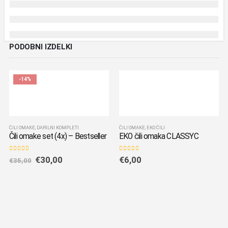
PODOBNI IZDELKI
-14%
ČILI OMAKE
,
DARILNI KOMPLETI
ČILI OMAKE
,
EKO ČILI
Čili omake set (4x) – Bestseller
EKO čili omaka CLASSYC
0
out of 5
0
out of 5
Izvirna
Trenutna
€
30,00
€
6,00
€
35,00
cena
cena
je
je:
bila:
€30,00.
€35,00.