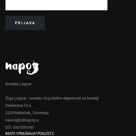
i
:
l
€
a
3
:
3
€
,
3
0
8
0
,
.
0
0
.
Kmetija Legnar
Žiga Legnar - nosilec dopolnilne dejavnosti na kmetiji
Celestrina 13 a
2229 Malečnik, Slovenija
naroci@cilinapoj.si
DŠ: SI61555100
IMATE VPRAŠANJA? POKLIČITE