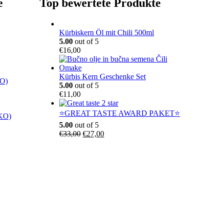
e
Top bewertete Produkte
Kürbiskern Öl mit Chili 500ml
5.00
out of 5
€
16,00
Kürbis Kern Geschenke Set
KO)
5.00
out of 5
€
11,00
⭐GREAT TASTE AWARD PAKET⭐
EKO)
5.00
out of 5
U
A
€
33,00
€
27,00
r
k
s
t
p
u
r
e
ü
l
n
l
g
e
l
r
i
P