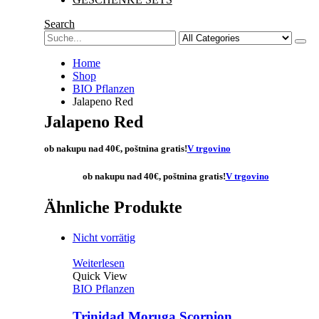
Search
Home
Shop
BIO Pflanzen
Jalapeno Red
Jalapeno Red
ob nakupu nad 40€,
poštnina gratis
!
V trgovino
ob nakupu nad 40€,
poštnina gratis
!
V trgovino
Ähnliche Produkte
Nicht vorrätig
Weiterlesen
Quick View
BIO Pflanzen
Trinidad Moruga Scorpion