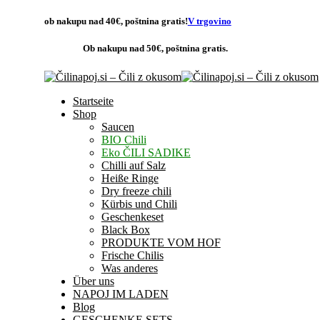
ob nakupu nad 40€,
poštnina gratis
!
V trgovino
Ob nakupu nad 50€,
poštnina gratis.
Startseite
Shop
Saucen
BIO Chili
Eko ČILI SADIKE
Chilli auf Salz
Heiße Ringe
Dry freeze chili
Kürbis und Chili
Geschenkeset
Black Box
PRODUKTE VOM HOF
Frische Chilis
Was anderes
Über uns
NAPOJ IM LADEN
Blog
GESCHENKE SETS