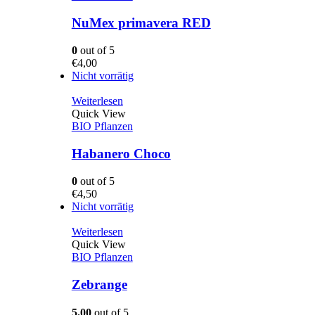
NuMex primavera RED
0
out of 5
€
4,00
Nicht vorrätig
Weiterlesen
Quick View
BIO Pflanzen
Habanero Choco
0
out of 5
€
4,50
Nicht vorrätig
Weiterlesen
Quick View
BIO Pflanzen
Zebrange
5.00
out of 5