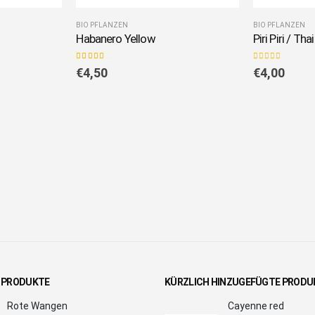
BIO PFLANZEN
BIO PFLANZEN
Habanero Yellow
Piri Piri / Tha
5.00
out of 5
0
out of 5
€
4,50
€
4,00
 PRODUKTE
KÜRZLICH HINZUGEFÜGTE PRODU
Rote Wangen
Cayenne red