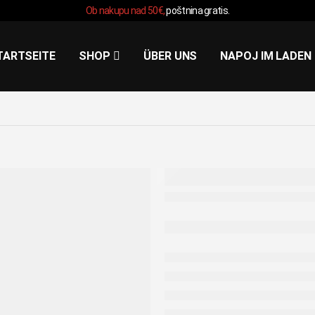
Ob nakupu nad 50€,
poštnina gratis.
TARTSEITE
SHOP
ÜBER UNS
NAPOJ IM LADEN