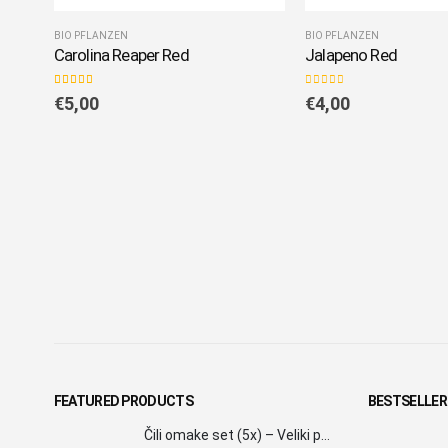
BIO PFLANZEN
BIO PFLANZEN
Carolina Reaper Red
Jalapeno Red
5.00
out of 5
0
out of 5
€
5,00
€
4,00
FEATURED PRODUCTS
BESTSELLER
Čili omake set (5x) – Veliki paket