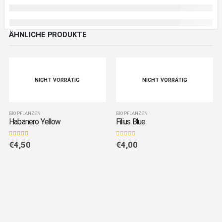
ÄHNLICHE PRODUKTE
NICHT VORRÄTIG
NICHT VORRÄTIG
BIO PFLANZEN
BIO PFLANZEN
Habanero Yellow
Filius Blue
5.00
out of 5
0
out of 5
€
4,50
€
4,00