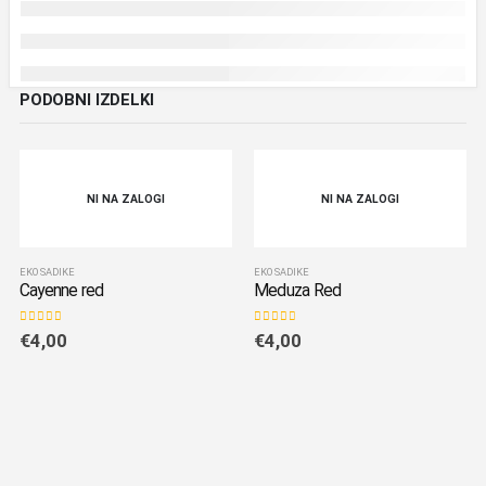
PODOBNI IZDELKI
NI NA ZALOGI
NI NA ZALOGI
EKO SADIKE
EKO SADIKE
Cayenne red
Meduza Red
0
out of 5
0
out of 5
€
4,00
€
4,00