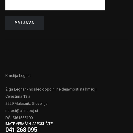
o
n
:
o
d
€
2
3
,
0
0
Kmetija Legnar
d
o
Žiga Legnar - nosilec dopolnilne dejavnosti na kmetiji
€
Celestrina 13 a
2
2229 Malečnik, Slovenija
5
naroci@cilinapoj.si
,
0
DŠ: SI61555100
0
IMATE VPRAŠANJA? POKLIČITE
041 268 095