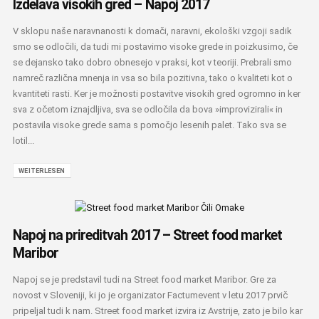
Izdelava visokih gred – Napoj 2017
V sklopu naše naravnanosti k domači, naravni, ekološki vzgoji sadik
smo se odločili, da tudi mi postavimo visoke grede in poizkusimo, če
se dejansko tako dobro obnesejo v praksi, kot v teoriji. Prebrali smo
namreč različna mnenja in vsa so bila pozitivna, tako o kvaliteti kot o
kvantiteti rasti. Ker je možnosti postavitve visokih gred ogromno in ker
sva z očetom iznajdljiva, sva se odločila da bova »improvizirali« in
postavila visoke grede sama s pomočjo lesenih palet. Tako sva se
lotil...
WEITERLESEN
Napoj na prireditvah 2017 – Street food market
Maribor
Napoj se je predstavil tudi na Street food market Maribor. Gre za
novost v Sloveniji, ki jo je organizator Factumevent v letu 2017 prvič
pripeljal tudi k nam. Street food market izvira iz Avstrije, zato je bilo kar