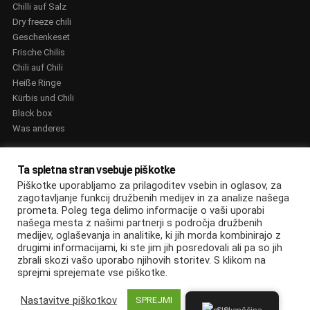
Chilli auf Salz
Dry freeze chili
Geschenkeset
Frische Chilis
Chili auf Chili
Heiße Ringe
Kürbis und Chili
Black box
Was anderes
AUSZEICHNUNGEN
Ta spletna stran vsebuje piškotke
Piškotke uporabljamo za prilagoditev vsebin in oglasov, za
zagotavljanje funkcij družbenih medijev in za analize našega
prometa. Poleg tega delimo informacije o vaši uporabi
našega mesta z našimi partnerji s področja družbenih
medijev, oglaševanja in analitike, ki jih morda kombinirajo z
© Edin Džananović s.p, informacijske storitve. 2022. Vse pravice
drugimi informacijami, ki ste jim jih posredovali ali pa so jih
zbrali skozi vašo uporabo njihovih storitev. S klikom na
pridržane
sprejmi sprejemate vse piškotke.
Nastavitve piškotkov
SPREJMI