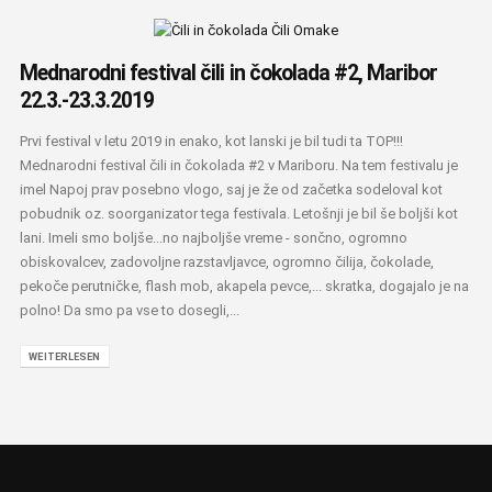
Mednarodni festival čili in čokolada #2, Maribor
22.3.-23.3.2019
Prvi festival v letu 2019 in enako, kot lanski je bil tudi ta TOP!!!
Mednarodni festival čili in čokolada #2 v Mariboru. Na tem festivalu je
imel Napoj prav posebno vlogo, saj je že od začetka sodeloval kot
pobudnik oz. soorganizator tega festivala. Letošnji je bil še boljši kot
lani. Imeli smo boljše...no najboljše vreme - sončno, ogromno
obiskovalcev, zadovoljne razstavljavce, ogromno čilija, čokolade,
pekoče perutničke, flash mob, akapela pevce,... skratka, dogajalo je na
polno! Da smo pa vse to dosegli,...
WEITERLESEN