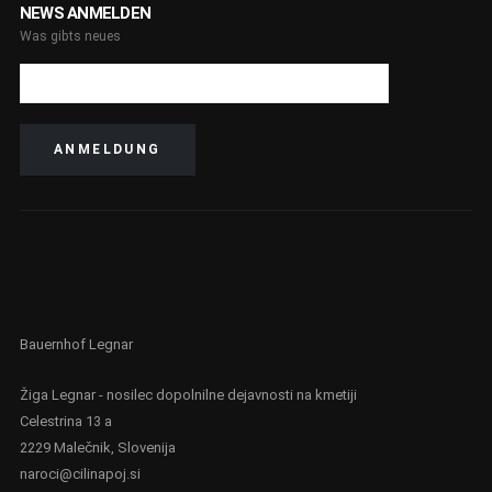
NEWS ANMELDEN
Was gibts neues
Bauernhof Legnar
Žiga Legnar - nosilec dopolnilne dejavnosti na kmetiji
Celestrina 13 a
2229 Malečnik, Slovenija
naroci@cilinapoj.si