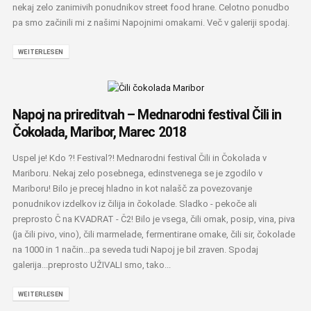
nekaj zelo zanimivih ponudnikov street food hrane. Celotno ponudbo
pa smo začinili mi z našimi Napojnimi omakami. Več v galeriji spodaj.
WEITERLESEN
Napoj na prireditvah – Mednarodni festival Čili in
Čokolada, Maribor, Marec 2018
Uspel je! Kdo ?! Festival?! Mednarodni festival Čili in Čokolada v
Mariboru. Nekaj zelo posebnega, edinstvenega se je zgodilo v
Mariboru! Bilo je precej hladno in kot nalašč za povezovanje
ponudnikov izdelkov iz čilija in čokolade. Sladko - pekoče ali
preprosto Č na KVADRAT - Č2! Bilo je vsega, čili omak, posip, vina, piva
(ja čili pivo, vino), čili marmelade, fermentirane omake, čili sir, čokolade
na 1000 in 1 način...pa seveda tudi Napoj je bil zraven. Spodaj
galerija...preprosto UŽIVALI smo, tako...
WEITERLESEN