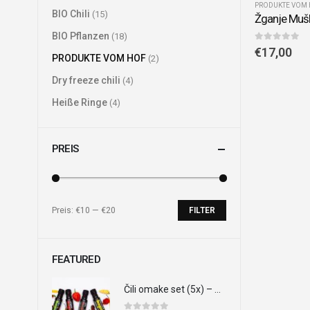
PRODUKTE VOM
BIO Chili
(15)
Žganje Muš
BIO Pflanzen
(18)
0
out of 5
€
17,00
PRODUKTE VOM HOF
(2)
Dry freeze chili
(4)
Heiße Ringe
(4)
PREIS
Preis:
€10
—
€20
FILTER
Min.
Max.
Preis
Preis
FEATURED
Čili omake set (5x) – Veliki paket