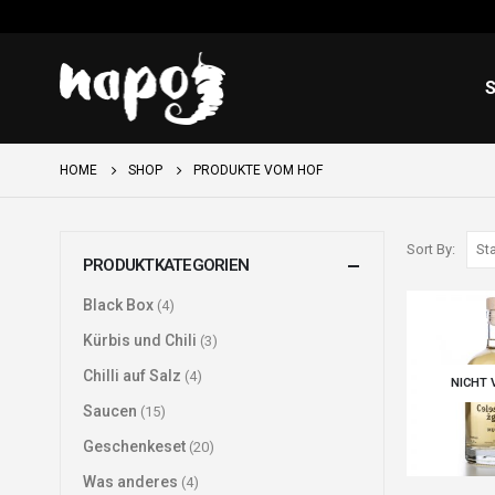
HOME
SHOP
PRODUKTE VOM HOF
Sort By:
PRODUKTKATEGORIEN
Black Box
(4)
Kürbis und Chili
(3)
Chilli auf Salz
(4)
NICHT 
Saucen
(15)
Geschenkeset
(20)
Was anderes
(4)