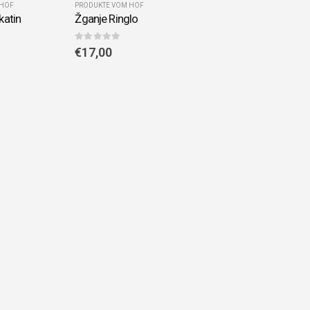
 HOF
PRODUKTE VOM HOF
katin
Žganje Ringlo
0
out of 5
€
17,00