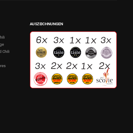
AUSZEICHNUNGEN
hili
nge
 Chili
x
res