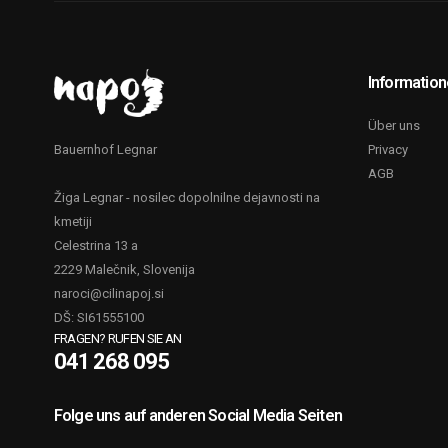
Informatio
Über uns
Privacy
Bauernhof Legnar
AGB
Žiga Legnar - nosilec dopolnilne dejavnosti na
kmetiji
Celestrina 13 a
2229 Malečnik, Slovenija
naroci@cilinapoj.si
DŠ: SI61555100
FRAGEN? RUFEN SIE AN
041 268 095
Folge uns auf anderen Social Media Seiten