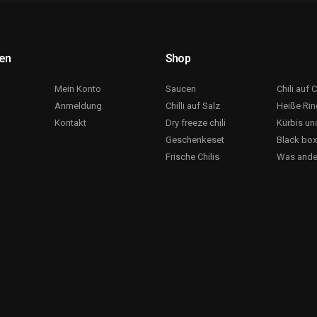
nen
Shop
Mein Konto
Saucen
Chili auf C
Anmeldung
Chilli auf Salz
Heiße Ri
Kontakt
Dry freeze chili
Kürbis und
Geschenkeset
Black bo
Frische Chilis
Was ande