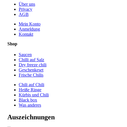
Über uns
Privacy
AGB
Mein Konto
Anmeldung
Kontakt
Shop
Saucen
Chilli auf Salz
Dry freeze chili
Geschenkeset
Frische Chilis
Chili auf Chili
Heiße Ringe
Kürbis und Chili
Black box
Was anderes
Auszeichnungen