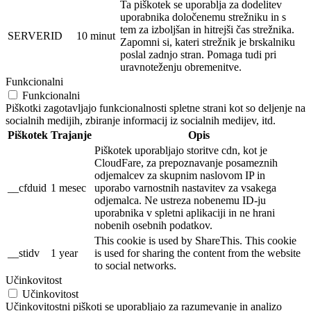
Ta piškotek se uporablja za dodelitev
uporabnika določenemu strežniku in s
tem za izboljšan in hitrejši čas strežnika.
SERVERID
10 minut
Zapomni si, kateri strežnik je brskalniku
poslal zadnjo stran. Pomaga tudi pri
uravnoteženju obremenitve.
Funkcionalni
Funkcionalni
Piškotki zagotavljajo funkcionalnosti spletne strani kot so deljenje na
socialnih medijih, zbiranje informacij iz socialnih medijev, itd.
Piškotek
Trajanje
Opis
Piškotek uporabljajo storitve cdn, kot je
CloudFare, za prepoznavanje posameznih
odjemalcev za skupnim naslovom IP in
__cfduid
1 mesec
uporabo varnostnih nastavitev za vsakega
odjemalca. Ne ustreza nobenemu ID-ju
uporabnika v spletni aplikaciji in ne hrani
nobenih osebnih podatkov.
This cookie is used by ShareThis. This cookie
__stidv
1 year
is used for sharing the content from the website
to social networks.
Učinkovitost
Učinkovitost
Učinkovitostni piškoti se uporabljajo za razumevanje in analizo