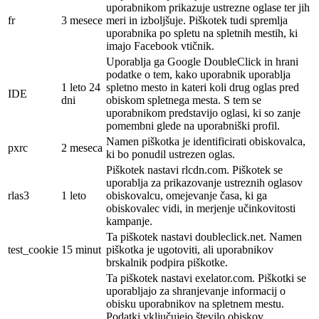
uporabnikom prikazuje ustrezne oglase ter jih
fr
3 mesece
meri in izboljšuje. Piškotek tudi spremlja
uporabnika po spletu na spletnih mestih, ki
imajo Facebook vtičnik.
Uporablja ga Google DoubleClick in hrani
podatke o tem, kako uporabnik uporablja
1 leto 24
spletno mesto in kateri koli drug oglas pred
IDE
dni
obiskom spletnega mesta. S tem se
uporabnikom predstavijo oglasi, ki so zanje
pomembni glede na uporabniški profil.
Namen piškotka je identificirati obiskovalca,
pxrc
2 meseca
ki bo ponudil ustrezen oglas.
Piškotek nastavi rlcdn.com. Piškotek se
uporablja za prikazovanje ustreznih oglasov
rlas3
1 leto
obiskovalcu, omejevanje časa, ki ga
obiskovalec vidi, in merjenje učinkovitosti
kampanje.
Ta piškotek nastavi doubleclick.net. Namen
test_cookie
15 minut
piškotka je ugotoviti, ali uporabnikov
brskalnik podpira piškotke.
Ta piškotek nastavi exelator.com. Piškotki se
uporabljajo za shranjevanje informacij o
obisku uporabnikov na spletnem mestu.
Podatki vključujejo število obiskov,