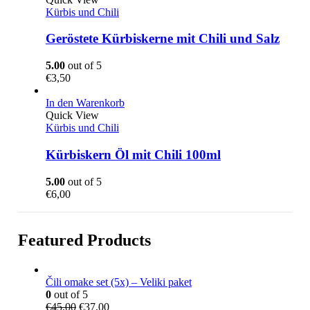
Kürbis und Chili
Geröstete Kürbiskerne mit Chili und Salz
5.00
out of 5
€
3,50
In den Warenkorb
Quick View
Kürbis und Chili
Kürbiskern Öl mit Chili 100ml
5.00
out of 5
€
6,00
Featured Products
Čili omake set (5x) – Veliki paket
0
out of 5
U
A
€
45,00
€
37,00