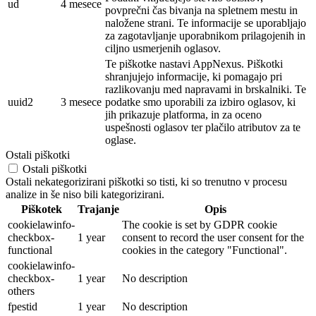
ud
4 mesece
povprečni čas bivanja na spletnem mestu in
naložene strani. Te informacije se uporabljajo
za zagotavljanje uporabnikom prilagojenih in
ciljno usmerjenih oglasov.
Te piškotke nastavi AppNexus. Piškotki
shranjujejo informacije, ki pomagajo pri
razlikovanju med napravami in brskalniki. Te
uuid2
3 mesece
podatke smo uporabili za izbiro oglasov, ki
jih prikazuje platforma, in za oceno
uspešnosti oglasov ter plačilo atributov za te
oglase.
Ostali piškotki
Ostali piškotki
Ostali nekategorizirani piškotki so tisti, ki so trenutno v procesu
analize in še niso bili kategorizirani.
Piškotek
Trajanje
Opis
cookielawinfo-
The cookie is set by GDPR cookie
checkbox-
1 year
consent to record the user consent for the
functional
cookies in the category "Functional".
cookielawinfo-
checkbox-
1 year
No description
others
fpestid
1 year
No description