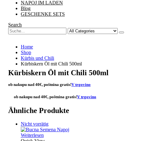
NAPOJ IM LADEN
Blog
GESCHENKE SETS
Search
Home
Shop
Kürbis und Chili
Kürbiskern Öl mit Chili 500ml
Kürbiskern Öl mit Chili 500ml
ob nakupu nad 40€,
poštnina gratis
!
V trgovino
ob nakupu nad 40€,
poštnina gratis
!
V trgovino
Ähnliche Produkte
Nicht vorrätig
Weiterlesen
Quick View