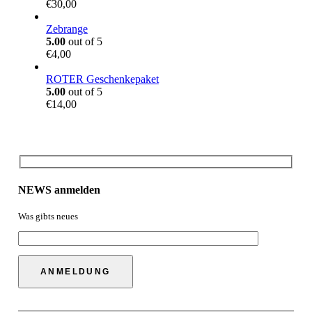
€
30,00
5
0
Zebrange
5.00
out of 5
€
4,00
ROTER Geschenkepaket
5.00
out of 5
€
14,00
NEWS anmelden
Was gibts neues