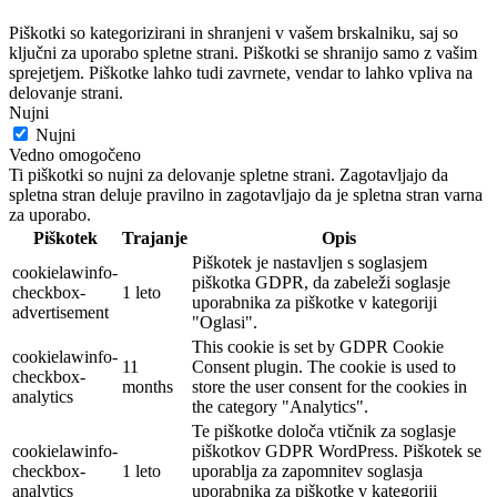
Piškotki so kategorizirani in shranjeni v vašem brskalniku, saj so
ključni za uporabo spletne strani. Piškotki se shranijo samo z vašim
sprejetjem. Piškotke lahko tudi zavrnete, vendar to lahko vpliva na
delovanje strani.
Nujni
Nujni
Vedno omogočeno
Ti piškotki so nujni za delovanje spletne strani. Zagotavljajo da
spletna stran deluje pravilno in zagotavljajo da je spletna stran varna
za uporabo.
Piškotek
Trajanje
Opis
Piškotek je nastavljen s soglasjem
cookielawinfo-
piškotka GDPR, da zabeleži soglasje
checkbox-
1 leto
uporabnika za piškotke v kategoriji
advertisement
"Oglasi".
This cookie is set by GDPR Cookie
cookielawinfo-
11
Consent plugin. The cookie is used to
checkbox-
months
store the user consent for the cookies in
analytics
the category "Analytics".
Te piškotke določa vtičnik za soglasje
cookielawinfo-
piškotkov GDPR WordPress. Piškotek se
checkbox-
1 leto
uporablja za zapomnitev soglasja
analytics
uporabnika za piškotke v kategoriji