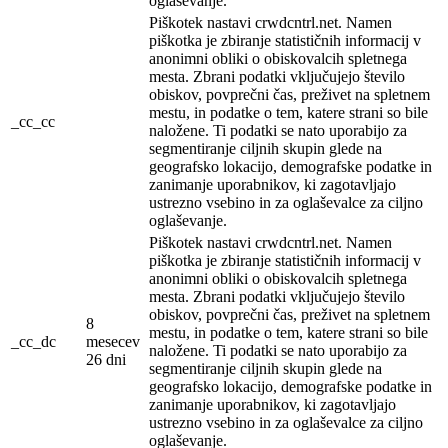
oglaševanje.
Piškotek nastavi crwdcntrl.net. Namen
piškotka je zbiranje statističnih informacij v
anonimni obliki o obiskovalcih spletnega
mesta. Zbrani podatki vključujejo število
obiskov, povprečni čas, preživet na spletnem
mestu, in podatke o tem, katere strani so bile
_cc_cc
naložene. Ti podatki se nato uporabijo za
segmentiranje ciljnih skupin glede na
geografsko lokacijo, demografske podatke in
zanimanje uporabnikov, ki zagotavljajo
ustrezno vsebino in za oglaševalce za ciljno
oglaševanje.
Piškotek nastavi crwdcntrl.net. Namen
piškotka je zbiranje statističnih informacij v
anonimni obliki o obiskovalcih spletnega
mesta. Zbrani podatki vključujejo število
obiskov, povprečni čas, preživet na spletnem
8
mestu, in podatke o tem, katere strani so bile
_cc_dc
mesecev
naložene. Ti podatki se nato uporabijo za
26 dni
segmentiranje ciljnih skupin glede na
geografsko lokacijo, demografske podatke in
zanimanje uporabnikov, ki zagotavljajo
ustrezno vsebino in za oglaševalce za ciljno
oglaševanje.