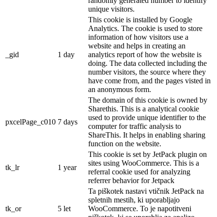
randomly generated number to identify
unique visitors.
This cookie is installed by Google
Analytics. The cookie is used to store
information of how visitors use a
website and helps in creating an
_gid
1 day
analytics report of how the website is
doing. The data collected including the
number visitors, the source where they
have come from, and the pages visted in
an anonymous form.
The domain of this cookie is owned by
Sharethis. This is a analytical cookie
used to provide unique identifier to the
pxcelPage_c010
7 days
computer for traffic analysis to
ShareThis. It helps in enabling sharing
function on the website.
This cookie is set by JetPack plugin on
sites using WooCommerce. This is a
tk_lr
1 year
referral cookie used for analyzing
referrer behavior for Jetpack
Ta piškotek nastavi vtičnik JetPack na
spletnih mestih, ki uporabljajo
tk_or
5 let
WooCommerce. To je napotitveni