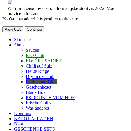
© Edin Džananović s.p, informacijske storitve. 2022. Vse
pravice pridržane
You've just added this product to the cart:
View Cart
Continue
Startseite
Shop
Saucen
BIO Chili
Eko ČILI SADIKE
Chilli auf Salz
Heiße Ringe
Dry freeze chili
Kürbis und Chili
Geschenkeset
Black Box
PRODUKTE VOM HOF
Frische Chilis
Was anderes
Über uns
NAPOJ IM LADEN
Blog
GESCHENKE SETS