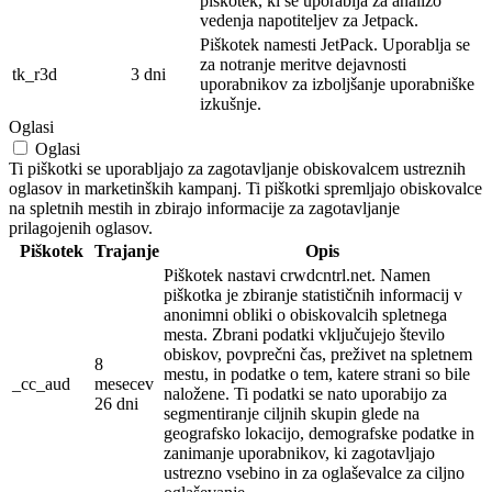
piškotek, ki se uporablja za analizo
vedenja napotiteljev za Jetpack.
Piškotek namesti JetPack. Uporablja se
za notranje meritve dejavnosti
tk_r3d
3 dni
uporabnikov za izboljšanje uporabniške
izkušnje.
Oglasi
Oglasi
Ti piškotki se uporabljajo za zagotavljanje obiskovalcem ustreznih
oglasov in marketinških kampanj. Ti piškotki spremljajo obiskovalce
na spletnih mestih in zbirajo informacije za zagotavljanje
prilagojenih oglasov.
Piškotek
Trajanje
Opis
Piškotek nastavi crwdcntrl.net. Namen
piškotka je zbiranje statističnih informacij v
anonimni obliki o obiskovalcih spletnega
mesta. Zbrani podatki vključujejo število
obiskov, povprečni čas, preživet na spletnem
8
mestu, in podatke o tem, katere strani so bile
_cc_aud
mesecev
naložene. Ti podatki se nato uporabijo za
26 dni
segmentiranje ciljnih skupin glede na
geografsko lokacijo, demografske podatke in
zanimanje uporabnikov, ki zagotavljajo
ustrezno vsebino in za oglaševalce za ciljno