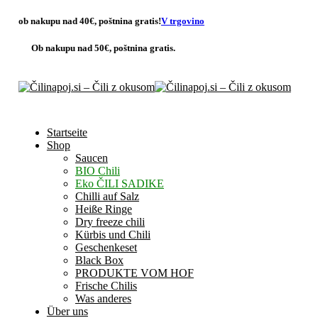
ob nakupu nad 40€,
poštnina gratis
!
V trgovino
Ob nakupu nad 50€,
poštnina gratis.
Startseite
Shop
Saucen
BIO Chili
Eko ČILI SADIKE
Chilli auf Salz
Heiße Ringe
Dry freeze chili
Kürbis und Chili
Geschenkeset
Black Box
PRODUKTE VOM HOF
Frische Chilis
Was anderes
Über uns