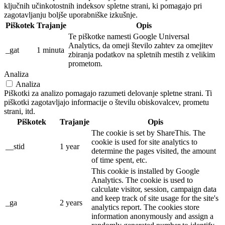
ključnih učinkotostnih indeksov spletne strani, ki pomagajo pri
zagotavljanju boljše uporabniške izkušnje.
Piškotek
Trajanje
Opis
Te piškotke namesti Google Universal
Analytics, da omeji število zahtev za omejitev
_gat
1 minuta
zbiranja podatkov na spletnih mestih z velikim
prometom.
Analiza
Analiza
Piškotki za analizo pomagajo razumeti delovanje spletne strani. Ti
piškotki zagotavljajo informacije o številu obiskovalcev, prometu
strani, itd.
Piškotek
Trajanje
Opis
The cookie is set by ShareThis. The
cookie is used for site analytics to
__stid
1 year
determine the pages visited, the amount
of time spent, etc.
This cookie is installed by Google
Analytics. The cookie is used to
calculate visitor, session, campaign data
and keep track of site usage for the site's
_ga
2 years
analytics report. The cookies store
information anonymously and assign a