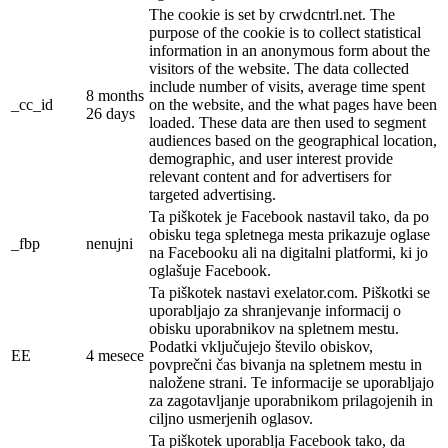
The cookie is set by crwdcntrl.net. The
purpose of the cookie is to collect statistical
information in an anonymous form about the
visitors of the website. The data collected
include number of visits, average time spent
8 months
_cc_id
on the website, and the what pages have been
26 days
loaded. These data are then used to segment
audiences based on the geographical location,
demographic, and user interest provide
relevant content and for advertisers for
targeted advertising.
Ta piškotek je Facebook nastavil tako, da po
obisku tega spletnega mesta prikazuje oglase
_fbp
nenujni
na Facebooku ali na digitalni platformi, ki jo
oglašuje Facebook.
Ta piškotek nastavi exelator.com. Piškotki se
uporabljajo za shranjevanje informacij o
obisku uporabnikov na spletnem mestu.
Podatki vključujejo število obiskov,
EE
4 mesece
povprečni čas bivanja na spletnem mestu in
naložene strani. Te informacije se uporabljajo
za zagotavljanje uporabnikom prilagojenih in
ciljno usmerjenih oglasov.
Ta piškotek uporablja Facebook tako, da