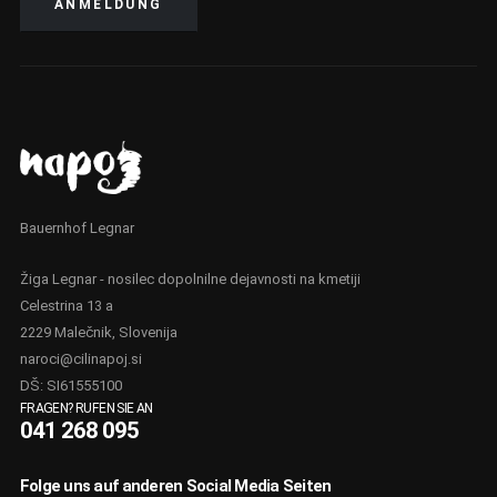
Bauernhof Legnar
Žiga Legnar - nosilec dopolnilne dejavnosti na kmetiji
Celestrina 13 a
2229 Malečnik, Slovenija
naroci@cilinapoj.si
DŠ: SI61555100
FRAGEN? RUFEN SIE AN
041 268 095
Folge uns auf anderen Social Media Seiten