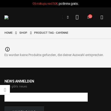
Ob nakupu nad 50€,
poštnina gratis.
HOME
SHOP
PRODUCT TAG -
CAYENNE
Es wurden keine Produkte gefunden, die deiner Auswahl entsprechen.
NEWS ANMELDEN
Was gibts neues