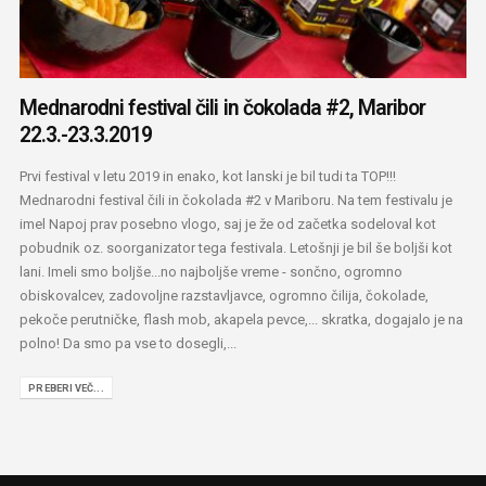
Mednarodni festival čili in čokolada #2, Maribor
22.3.-23.3.2019
Prvi festival v letu 2019 in enako, kot lanski je bil tudi ta TOP!!!
Mednarodni festival čili in čokolada #2 v Mariboru. Na tem festivalu je
imel Napoj prav posebno vlogo, saj je že od začetka sodeloval kot
pobudnik oz. soorganizator tega festivala. Letošnji je bil še boljši kot
lani. Imeli smo boljše...no najboljše vreme - sončno, ogromno
obiskovalcev, zadovoljne razstavljavce, ogromno čilija, čokolade,
pekoče perutničke, flash mob, akapela pevce,... skratka, dogajalo je na
polno! Da smo pa vse to dosegli,...
PREBERI VEČ...