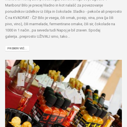
Mariboru! Bilo je precej hladno in kot nalašč za povezovanje
ponudnikov izdelkov iz čilija in čokolade. Sladko - pekoče ali preprosto
Č na KVADRAT - Č2! Bilo je vsega, čili omak, posip, vina, piva (ja čili
pivo, vino), čili marmelade, fermentirane omake, čili sir, čokolade na
1000 in 1 način...pa seveda tudi Napoj je bil zraven. Spodaj
galerija...preprosto UŽIVALI smo, tako...
PREBERI VEČ...