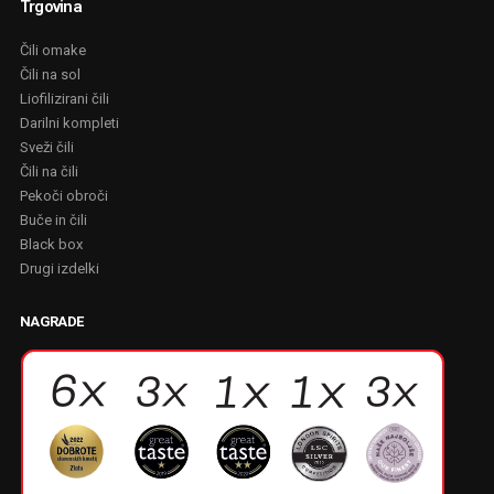
Trgovina
Čili omake
Čili na sol
Liofilizirani čili
Darilni kompleti
Sveži čili
Čili na čili
Pekoči obroči
Buče in čili
Black box
Drugi izdelki
NAGRADE