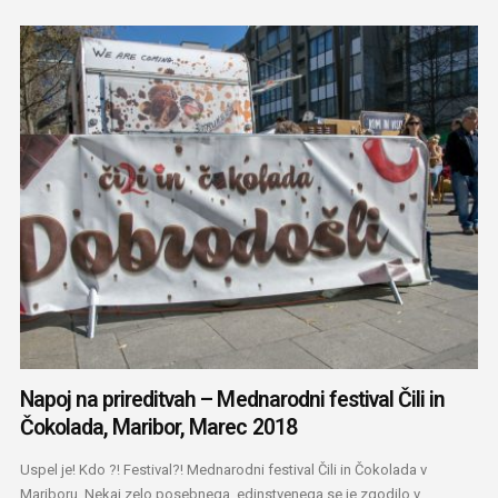
Napoj na prireditvah – Mednarodni festival Čili in
Čokolada, Maribor, Marec 2018
Uspel je! Kdo ?! Festival?! Mednarodni festival Čili in Čokolada v
Mariboru. Nekaj zelo posebnega, edinstvenega se je zgodilo v