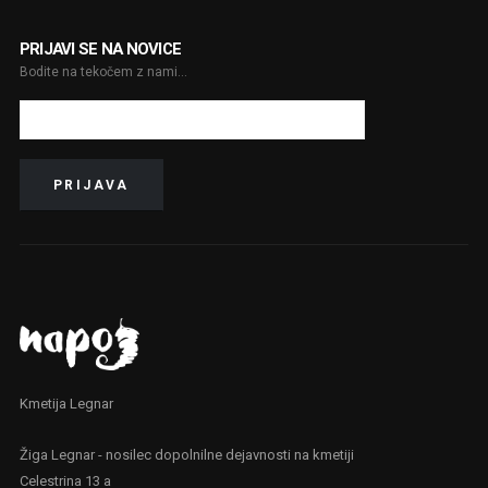
PRIJAVI SE NA NOVICE
Bodite na tekočem z nami...
Kmetija Legnar
Žiga Legnar - nosilec dopolnilne dejavnosti na kmetiji
Celestrina 13 a