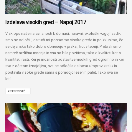
Izdelava visokih gred – Napoj 2017
V sklopu naše naravnanosti k domači, naravni, ekološki vzgoji sadik
smo se odločili, da tudi mi postavimo visoke grede in poizkusimo, če
se dejansko tako dobro obnesejo v praksi, kot v teoriji. Prebrali smo
namreč različna mnenja in vsa so bila pozitivna, tako o kvaliteti kot o
kvantiteti rasti. Ker je možnosti postavitve visokih gred ogromno in ker
sva z očetom iznajdljiva, sva se odločila da bova »improvizirali« in
postavila visoke grede sama s pomočjo lesenih palet. Tako sva se
lotil...
PREBERI VEČ...