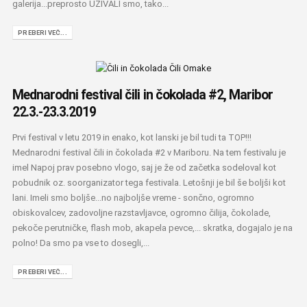
galerija...preprosto UŽIVALI smo, tako...
PREBERI VEČ...
Mednarodni festival čili in čokolada #2, Maribor
22.3.-23.3.2019
Prvi festival v letu 2019 in enako, kot lanski je bil tudi ta TOP!!!
Mednarodni festival čili in čokolada #2 v Mariboru. Na tem festivalu je
imel Napoj prav posebno vlogo, saj je že od začetka sodeloval kot
pobudnik oz. soorganizator tega festivala. Letošnji je bil še boljši kot
lani. Imeli smo boljše...no najboljše vreme - sončno, ogromno
obiskovalcev, zadovoljne razstavljavce, ogromno čilija, čokolade,
pekoče perutničke, flash mob, akapela pevce,... skratka, dogajalo je na
polno! Da smo pa vse to dosegli,...
PREBERI VEČ...