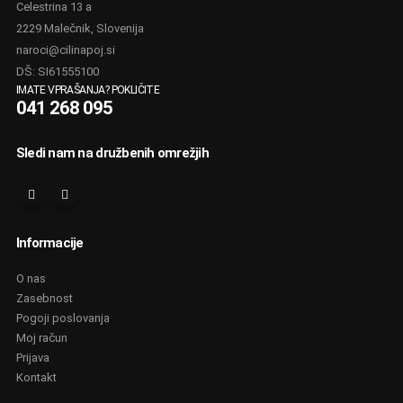
Celestrina 13 a
2229 Malečnik, Slovenija
naroci@cilinapoj.si
DŠ: SI61555100
IMATE VPRAŠANJA? POKLIČITE
041 268 095
Sledi nam na družbenih omrežjih
Informacije
O nas
Zasebnost
Pogoji poslovanja
Moj račun
Prijava
Kontakt