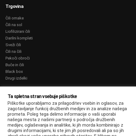
Trgovina
Čili omake
Čili na sol
Liofilizirani čili
Darilni kompleti
Sveži čili
Čili na čili
Pekoči obroči
Buče in čili
Black box
Drugi izdelki
NAGRADE
Ta spletna stran vsebuje piškotke
Piškotke uporabljamo za prilagoditev vsebin in oglasov, za
zagotavljanje funkcij družbenih medijev in za analize našega
prometa. Poleg tega delimo informacije o vaši uporabi
našega mesta z našimi partnerji s področja družbenih
medijev, oglaševanja in analitike, ki jih morda kombinirajo z
© Edin Džananović s.p, informacijske storitve. 2022. Vse pravice
drugimi informacijami, ki ste jim jih posredovali ali pa so jih