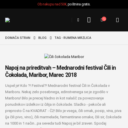
Ob nakupu nad 50€,
poštnina gratis.
DOMAČA STRAN
BLOG
TAG -
RUMENA MRZLICA
Napoj na prireditvah – Mednarodni festival Čili in
Čokolada, Maribor, Marec 2018
Uspel je! Kdo ?! Festival?! Mednarodni festival Čili in Čokolada v
Mariboru. Nekaj zelo posebnega, edinstvenega se je zgodilo v
Mariboru! Bilo je precej hladno in kot nalašč za povezovanje
ponudnikov izdelkov iz čilija in čokolade. Sladko - pekoče ali
preprosto Č na KVADRAT - Č2! Bilo je vsega, čili omak, posip, vina, piva
(ja čili pivo, vino), čili marmelade, fermentirane omake, čili sir, čokolade
na 1000 in 1 način...pa seveda tudi Napoj je bil zraven. Spodaj