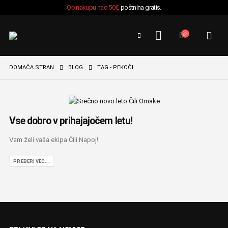
Ob nakupu nad 50€,
poštnina gratis.
DOMAČA STRAN
BLOG
TAG -
PEKOČI
Vse dobro v prihajajočem letu!
Vam želi vaša ekipa Čili Napoj!
PREBERI VEČ...