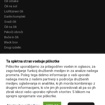
Čili omake
Čili na sol
Liofilizirani čili
Darilni kompleti
Sveži čili
Čili na čili
Pekoči obroči
Buče in čili
Black box
Drugi izdelki
NAGRADE
Ta spletna stran vsebuje piškotke
Piškotke uporabljamo za prilagoditev vsebin in oglasov, za
zagotavljanje funkcij družbenih medijev in za analize našega
prometa. Poleg tega delimo informacije o vaši uporabi
našega mesta z našimi partnerji s področja družbenih
medijev, oglaševanja in analitike, ki jih morda kombinirajo z
© Edin Džananović s.p, informacijske storitve. 2022. Vse pravice
drugimi informacijami, ki ste jim jih posredovali ali pa so jih
zbrali skozi vašo uporabo njihovih storitev. S klikom na
pridržane
sprejmi sprejemate vse piškotke.