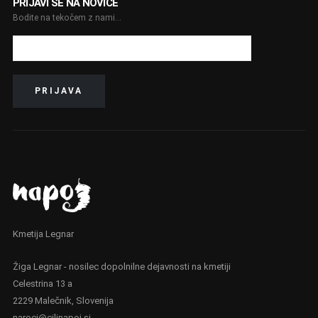
PRIJAVI SE NA NOVICE
Bodite na tekočem z nami...
Kmetija Legnar
Žiga Legnar - nosilec dopolnilne dejavnosti na kmetiji
Celestrina 13 a
2229 Malečnik, Slovenija
naroci@cilinapoj.si