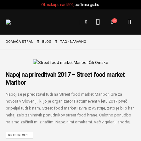
Ob nakupu nad 50€,
poštnina gratis.
DOMAČA STRAN
BLOG
TAG -
NARAVNO
Napoj na prireditvah 2017 – Street food market
Maribor
Napoj se je predstavil tudi na Street food market Maribor. Gre za
novost v Sloveniji, ki jo je organizator Factumevent v letu 2017 prvič
pripeljal tudi k nam. Street food market izvira iz Avstrije, zato je bilo kar
nekaj zelo zanimivih ponudnikov street food hrane. Celotno ponudbo
pa smo začinili mi z našimi Napojnimi omakami. Več v galeriji spodaj.
PREBERI VEČ...