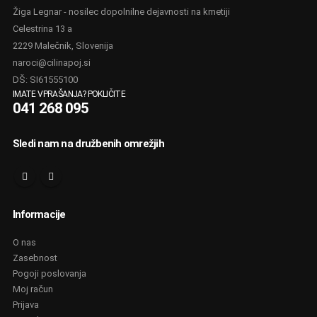
Žiga Legnar - nosilec dopolnilne dejavnosti na kmetiji
Celestrina 13 a
2229 Malečnik, Slovenija
naroci@cilinapoj.si
DŠ: SI61555100
IMATE VPRAŠANJA? POKLIČITE
041 268 095
Sledi nam na družbenih omrežjih
Informacije
O nas
Zasebnost
Pogoji poslovanja
Moj račun
Prijava