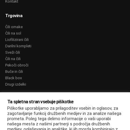
Kontakt
Trgovina
Čili omake
Čili na sol
Liofilizirani čili
Darilni kompleti
Sveži čili
Čili na čili
Pekoči obroči
Buče in čili
Black box
Drugi izdelki
NAGRADE
Ta spletna stran vsebuje piškotke
Piškotke uporabljamo za prilagoditev vsebin in oglasov, za
zagotavljanje funkcij družbenih medijev in za analize našega
prometa. Poleg tega delimo informacije o vaši uporabi
našega mesta z našimi partnerji s področja družbenih
medijev, oglaševanja in analitike, ki jih morda kombinirajo z