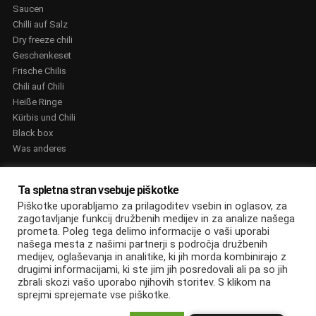
Saucen
Chilli auf Salz
Dry freeze chili
Geschenkeset
Frische Chilis
Chili auf Chili
Heiße Ringe
Kürbis und Chili
Black box
Was anderes
AUSZEICHNUNGEN
Ta spletna stran vsebuje piškotke
Piškotke uporabljamo za prilagoditev vsebin in oglasov, za
zagotavljanje funkcij družbenih medijev in za analize našega
prometa. Poleg tega delimo informacije o vaši uporabi
našega mesta z našimi partnerji s področja družbenih
medijev, oglaševanja in analitike, ki jih morda kombinirajo z
© Edin Džananović s.p, informacijske storitve. 2022. Vse pravice
drugimi informacijami, ki ste jim jih posredovali ali pa so jih
zbrali skozi vašo uporabo njihovih storitev. S klikom na
pridržane
sprejmi sprejemate vse piškotke.