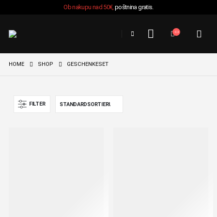
Ob nakupu nad 50€,
poštnina gratis.
HOME
SHOP
GESCHENKESET
FILTER